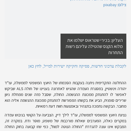
העליון: בכירי שטראוס ישלמו את
מלוא הקנס שהטילה עליהם רשות
התחרות
לקבלת עדכוני חדשות, פסיקה וחקיקה ישירות למייל, לחץ כאן
ההחלטה התקדימית ניתנה בעקבות הסכמתו של היועץ המשפטי לממשלה, עו"ד
יהודה וינשטיין, במסגרת העמדה שהגיש לאחרונה בעניינו של חולה
ALS
שביקש
לאפשר לו להתנתק ממכונת ההנשמה. החולה, שסבל מזה שנים ממחלת ניוון
שרירים סופנית, הביע את בקשתו המפורשת להתנתק ממכונת ההנשמה אליה הוא
מחובר. הבקשה נתמכה בתצהיר ובאמצעות חוות דעת רפואיות.
נציגת היועץ המשפטי לממשלה, עו"ד לילך דיין, הצביעה על הקושי בגיבוש עמדה
במקרים כאלה, המערבים שאלות מורכבות של משפט, מוסר ודת. במקרה זה,
המבקש אינו עונה להגדרת "החולה הנוטה למות", כפי שזו קבועה בחוק החולה