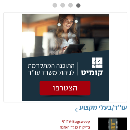
עו"ד/בעלי מקצוע
Bugsweep-שרותי
בדיקות כנגד האזנה