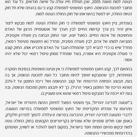
הנוטה למות משנת 2005, שכן תוחלת חייו עולה על שישה חודשים, כל עוד הוא
מחובר למכונת ההנשמה. היועץ המשפטי לממשלה קבע כי גם בהנחה שלא חל חוק
זכויות החולה, יש לפעול בהשראתו של חוק החולה הנוטה למות.
בעמדתו, ציין היועץ המשפטי לממשלה כי חוק החולה הנוטה למות מבקש ליצור
איזון זהיר בין ערך קדושת החיים לבין הערך של אוטונומיית הרצון של האדם
והחשיבות של איכות החיים. כפועל יוצא, יוצר החוק הבחנה בין פעולה אקטיבית,
המביאה למותו של אדם, לבין פעולה פסיבית, מחדל (או הימנעות מטיפול רפואי),
מחדל שיש בו כדי להביא לכך שהמחלה תגבר על האדם ותכריע אותו. החוק קובע
כי פעולה אקטיבית היא אסורה, בעוד שמחדל ממתן טיפול רפואי יכול שלא יהיה
אסור.
בהתאם לכך, קבע היועץ המשפטי לממשלה כי אין מניעה משפטית בנסיבות המקרה
המיוחדות, לכך שהמבקש ימשיך להיות מחובר כל העת למכונת הנשמה, אך בה
בעת, תבוצע הפחתה הדרגתית של קצב ההנשמה ושל ריכוז החמצן עד ל-21%
(שהוא הריכוז של החמצן באוויר הרגיל). כך לא יתבצע ניתוק ממכונת הנשמה, ובה
בעת לא ייכפה על המבקש טיפול רפואי שהוא אינו מעוניין בו.
ב"תנועה למדינה יהודית", גוף משפטי הפועל לחיזוק הזהות היהודית של ישראל,
התרעמו על עמדתו התקדימית של היועץ המשפטי לממשלה בפרשה הטעונה.
לדברי התנועה למדינה יהודית, ההכרעה בפרשה זו עלולה להפוך למדרון חלקלק,
באופן שבו חולים סופניים שלא עומדים בקריטריונים הקבועים בחוק החולה נוטה
למות יבקשו מהיום המתת חסד בישראל, במקום לטוס להולנד או לשוויץ, ושינותקו
בהדרגתיות ממכשירי ההנשמה.