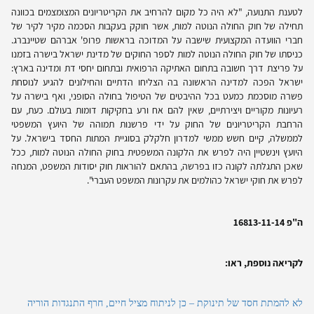
לטענת התנועה, "לא היה כל מקום להרחיב את הקריטריונים המצומצמים בכוונה
תחילה של חוק החולה הנוטה למות, אשר חוקק בעקבות הסכמה מקיר לקיר של
חברי הוועדה המקצועית שישבה על המדוכה בראשות פרופ' אברהם שטיינברג.
כניסתו של חוק החולה הנוטה למות לספר החוקים של מדינת ישראל בישרה בזמנו
על פריצת דרך חשובה בתחום האתיקה הרפואית ובתחום יחסי דת ומדינה בארץ:
ישראל הפכה למדינה הראשונה בה הצליחו הדתיים והחילונים להגיע לנוסחת
פשרה מוסכמת כמעט בכל ההיבטים של הטיפול בחולה הסופני, ואף בישרה על
רעיונות מקוריים ויצירתיים, שאין להם אח ורע בחקיקות דומות בעולם. כעת, עם
הרחבת הקריטריונים של החוק על ידי פרשנות תמוהה של היועץ המשפטי
לממשלה, קיים חשש ממשי למדרון חלקלק בסוגיית המתות החסד בישראל. על
היועץ וינשטיין היה לפרש את הלקונה המשפטית בחוק החולה הנוטה למות, ככל
שאכן התגלתה לקונה כזו בפרשה, בהתאם להוראות חוק יסודות המשפט, המנחה
לפרש את חוקי ישראל כהולמים את עקרונות המשפט העברי".
ה"פ 16813-11-14
לקריאה נוספת, ראו:
לא להמתת חסד של תינוקת – כן לניתוח מציל חיים, חרף התנגדות הוריה