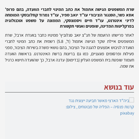
שרת המשפטים הגישה אתמול את כתב המינוי לחברי הוועדה, בהם פרופ'
אסא כשר, הסנגור הציבורי עו"ד יואב ספיר, עו"ד נמרוד קוזלובסקי המומחה
לדיני אינטרנט, עו"ד חיים ויסמונסקי, הממונה על משפט וטכנולוגיה
בפרקליטות המדינה, שופטים ואנשי תקשורת
לאחר פרישתו הרועמת של תנ"צ יואב סגלוביץ' ממינויו כחבר בוועדת ארבל, שרת
המשפטים איילת שקד הגישה אתמול (ד', 5.8) רשמית את כתב המינוי לחברי
הוועדה לגיבוש אמצעים להגנה על הציבור, בהם נושאי משרה בשירות הציבור, מפני
פעילות ופרסומים פוגעניים, כמו גם בריונות ברשת האינטרנט. בראשות הוועדה
תעמוד שופטת בית המשפט העליון (בדימוס) עדנה ארבל, כך שהוועדה תישא כרגיל
את שמה.
עוד בנושא