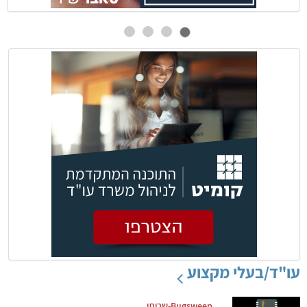
עו"ד/בעלי מקצוע
Bugsweep-שרותי