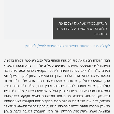
העליון: בכירי שטראוס ישלמו את
מלוא הקנס שהטילה עליהם רשות
התחרות
לקבלת עדכוני חדשות, פסיקה וחקיקה ישירות למייל, לחץ כאן
חברי הוועדה הם נשיאת בית המשפט המחוזי בתל אביב השופטת דבורה ברלינר,
המשנה ליועץ המשפטי לממשלה לעניינים פליליים עו"ד רז נזרי, הסנגור הציבורי
הארצי עו"ד ד"ר יואב ספיר, המומחה לאתיקה מקצועית פרופ' אסא כשר, חבר
הכנסת לשעבר פרופ' אריה אלדד, העורך הראשי של העיתון "מקור ראשון" חגי
סגל, השופט מיכאל קרשן מבית משפט השלום בכפר סבא, עו"ד ד"ר נמרוד
קוזלובסקי שהוא מומחה לדיני האינטרנט וקניין רוחני, עו"ד ד"ר הדר דנציג
המשלבת במחקריה הקדמיים בין הדין הפלילי למשפט הציבורי, עו"ד ד"ר חיים
ויסמונסקי המשמש כממונה על משפט וטכנולוגיה ונושאי חקיקה בפרקליטות
המדינה, ד"ר ענת פלג שהיא מנהלת מרכז מחקר משפט ותקשורת באוניברסיטת
בר אילן ומחברת הספר "דלתיים פתוחות: השפעת התקשורת על המשפט בישראל"
(בהוצאת מטר), והעיתונאית החרדית שרי רוט (רוטנברג) לשעבר כתבת בעיתון