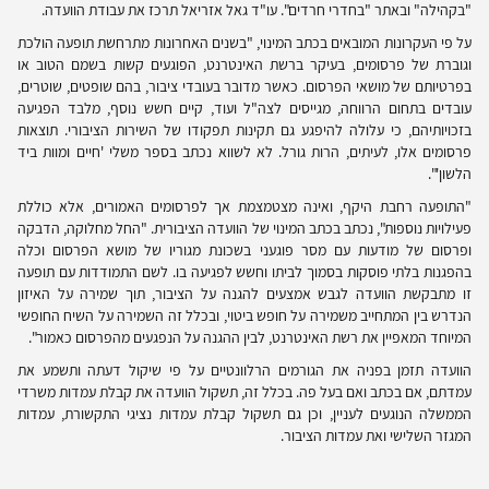
"בקהילה" ובאתר "בחדרי חרדים". עו"ד גאל אזריאל תרכז את עבודת הוועדה.
על פי העקרונות המובאים בכתב המינוי, "בשנים האחרונות מתרחשת תופעה הולכת
וגוברת של פרסומים, בעיקר ברשת האינטרנט, הפוגעים קשות בשמם הטוב או
בפרטיותם של מושאי הפרסום. כאשר מדובר בעובדי ציבור, בהם שופטים, שוטרים,
עובדים בתחום הרווחה, מגייסים לצה"ל ועוד, קיים חשש נוסף, מלבד הפגיעה
בזכויותיהם, כי עלולה להיפגע גם תקינות תפקודו של השירות הציבורי. תוצאות
פרסומים אלו, לעיתים, הרות גורל. לא לשווא נכתב בספר משלי 'חיים ומוות ביד
הלשון'".
"התופעה רחבת היקף, ואינה מצטמצמת אך לפרסומים האמורים, אלא כוללת
פעילויות נוספות", נכתב בכתב המינוי של הוועדה הציבורית. "החל מחלוקה, הדבקה
ופרסום של מודעות עם מסר פוגעני בשכונת מגוריו של מושא הפרסום וכלה
בהפגנות בלתי פוסקות בסמוך לביתו וחשש לפגיעה בו. לשם התמודדות עם תופעה
זו מתבקשת הוועדה לגבש אמצעים להגנה על הציבור, תוך שמירה על האיזון
הנדרש בין המתחייב משמירה על חופש ביטוי, ובכלל זה השמירה על השיח החופשי
המיוחד המאפיין את רשת האינטרנט, לבין ההגנה על הנפגעים מהפרסום כאמור".
הוועדה תזמן בפניה את הגורמים הרלוונטיים על פי שיקול דעתה ותשמע את
עמדתם, אם בכתב ואם בעל פה. בכלל זה, תשקול הוועדה את קבלת עמדות משרדי
הממשלה הנוגעים לעניין, וכן גם תשקול קבלת עמדות נציגי התקשורת, עמדות
המגזר השלישי ואת עמדות הציבור.