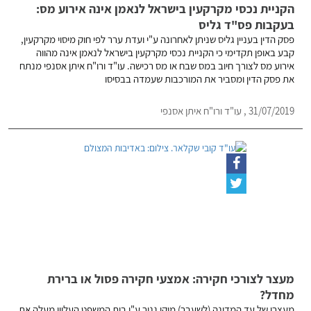
הקניית נכסי מקרקעין בישראל לנאמן אינה אירוע מס:
בעקבות פס"ד גליס
פסק הדין בעניין גליס שניתן לאחרונה ע"י ועדת ערר לפי חוק מיסוי מקרקעין,
קבע באופן תקדימי כי הקניית נכסי מקרקעין בישראל לנאמן אינה מהווה
אירוע מס לצורך חיוב במס שבח או מס רכישה. עו"ד ורו"ח איתן אסנפי מנתח
את פסק הדין ומסביר את המורכבות שעמדה בבסיסו
31/07/2019 , עו"ד ורו"ח איתן אסנפי
מעצר לצורכי חקירה: אמצעי חקירה פסול או ברירת
מחדל?
מעצרו של עד המדינה (לשעבר) מיקי גנור ע"י בית המשפט העליון מעלה את