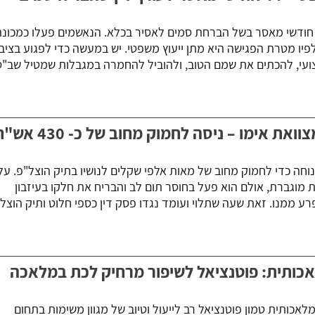
ית המשפט דן עו"ד ותיק ל- 44 חודשי מאסר בשל הברחת סמים לאסיר בכלא. הנאשמים פעלו כמכונ
לפיו מטרת הפגישה היא מתן ייעוץ משפטי. יש במעשה כדי לפגוע בציב
צועי, להכתים את שמם הטוב, ולהוביל להחמרה במגבלות שמטיל שב"ס
ת אימו – ניסה לחמוק מחוב של כ- 430 אש"ח
וחה כדי לחמוק מחוב של מאות אלפי שקלים לנושיו בתיק הוצל"פ. על
ת מוגברת, אולם הוא פעל בחוסר תום לב והבריח את חלקו בעיזבון
רע ממנו. זאת שעה שתלוי ועומד נגדו פסק דין כספי חלוט ותיק הוצל
כותית: פוטנציאל לשיפור מרחיק לכת במלאכה
לאכותית טמון פוטנציאל רב לייעול וטיוב של מגוון משימות בתחום