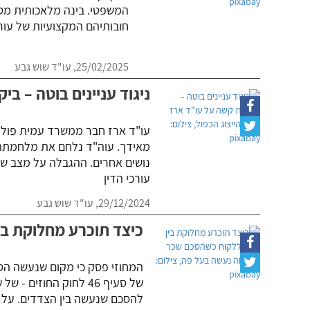
המשפטי. בינה מלאכותית מס
חובותיהם המקצועיות של עורכי
25/02/2025,
עו"ד שוש גבע
ניגוד עניינים בוטה – בי
עו"ד ארז חבר ממשרד עמית פולק מ
מאידך. עוה"ד נלחם את מלחמתה של
נושים אחרים. ההגבלה על מצב של 
עורכי הדין
29/12/2024,
עו"ד שוש גבע
כיצד תוכרע מחלוקת ב
המחוזי פסק כי מקום שנעשה הסכ
של סעיף 46 לחוק החוז
להסכם שנעשה בין הצדדים. על ב