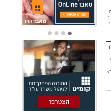
ה
ור
"פ