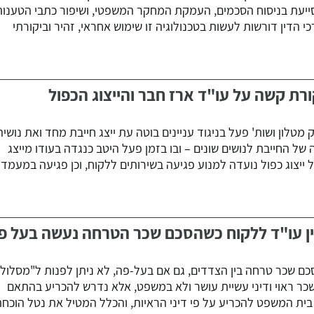
ייעת בניסוח הסכמים, העמקת המחקר המשפטי, ושיפור כתבי הטענות
 הדין דורשות לעשות בטכנולוגיה זו שימוש אחראי, זהיר וביקורתי
קורת קשה על עו"ד ארז חבר והייצוג הכפול
טלון ושות' פעל בניגוד עניינים בוטה עת ייצג חייבת מחד ואת נושיה
 החייבת לנושים שונים – ובו בזמן פעל היטב כנגדה בעודו מייצג
ייצוג כפול נועדה למנוע פגיעה בשירותים ללקוח, וכן פגיעה במעמד
ין עו"ד ללקוח כשהסכם שכר הטרחה נעשה בעל פ
ם שכר טרחה בין הצדדים, גם אם בעל-פה, לא ניתן לפנות ל"מסלול"
ים - של שכר ראוי ודיני עשיית עושר ולא במשפט, אלא נדרש להכריע בהתאם
ית המשפט להכריע על פי דיני הראיות, והכלל המטיל את נטל הוכח