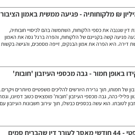
יליון ₪ מלקוחותיה - פגיעה ממשית באמון הציבור
כת דין שגנבה את כספי הלקוחות, השתמשה בהם לכיסויי חובותיה,
עה פגיעה קשה בקניינם של הלקוחות, והפרה ברגל גסה את האמון
ת דירה. היא הפרה את אמון הבנקים, זייפה מסמכים, והגישה בקשות
ו באופן חמור - גבה מכספי העיזבון 'חובות'
ון של חמותו, תוך גרירת היורשים להליכים משפטיים מיותרים ויקרים.
ן פלילי כהה, גבה מכספי העיזבון 'חובות' מומצאים כטוב דמיונו, וגמר
ון לטובתו. הוא עשה בכספים כבשלו, תוך עירוב חשבונות העיזבון עם
מצג שווא של ייעוץ משפטי - 44 חודשי מאסר לעורך דין שהבריח סמים