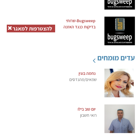
Bugsweep-שרותי
בדיקות כנגד האזנה
להצטרפות למאגר
עדים מומחים
נחמה בוגין
שמאים/מהנדסים
יום טוב בילו
רואי חשבון