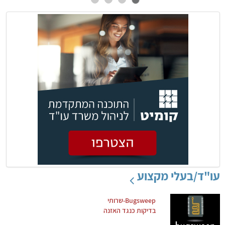
עו"ד/בעלי מקצוע
Bugsweep-שרותי
בדיקות כנגד האזנה