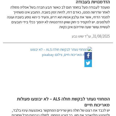
הזדמנויות בעבודה
מועמד לעבודה פעל בחוסר תום לב כאשר תבע חברה בשל אפליה פסולה
לאחר שדרשה ממנו, כאדם דתי, להיות זמין בשבת. התובע אינו משתייך
למגזר הדתי, אשר את עלבון אנשיו הוא דרש, והעיד כי הוא נוסע בשבת ועונה
לטלפונים. יש להקפיד כי חוק שוויון הזדמנויות לא יהפוך ככלי בידי תובעים
לעשיית עושר שעה שידיהם אינן נקיות
31/08/2025,
עו"ד שוש גבע
המחוזי נעתר לבקשת חולה ALS – לא יבוצעו פעולות
מאריכות חיים
יש לכבד את רצונו של חולה ניוון שרירים המתקשר באמצעות עיניו בלבד,
ולהימנע מלהאריך את חייו, כך קובע המחוזי. לחולה נגרמים סבל וייסורים