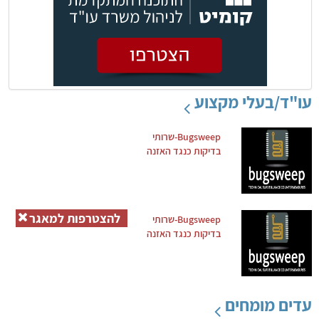
עו"ד/בעלי מקצוע
Bugsweep-שרותי
בדיקות כנגד האזנה
להצטרפות למאגר
Bugsweep-שרותי
בדיקות כנגד האזנה
עדים מומחים