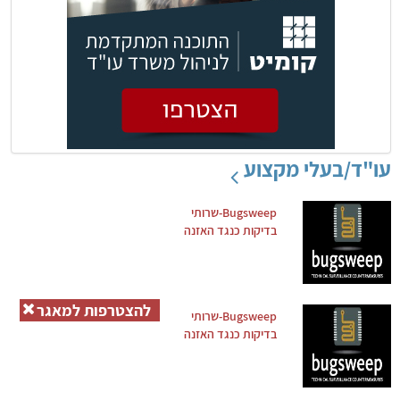
עו"ד/בעלי מקצוע
Bugsweep-שרותי
בדיקות כנגד האזנה
להצטרפות למאגר
Bugsweep-שרותי
בדיקות כנגד האזנה